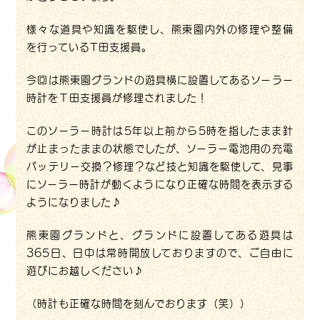
様々な道具や知識を駆使し、熊東園内外の修理や整備
を行っているT田支援員。
今回は熊東園グランドの遊具横に設置してあるソーラー
時計をＴ田支援員が修理されました！
このソーラー時計は5年以上前から5時を指したまま針
が止まったままの状態でしたが、ソーラー電池用の充電
バッテリー交換？修理？など技と知識を駆使して、見事
にソーラー時計が動くようになり正確な時間を表示する
ようになりました♪
熊東園グランドと、グランドに設置してある遊具は
365日、日中は常時開放しておりますので、ご自由に
遊びにお越しください♪
（時計も正確な時間を刻んでおります（笑））